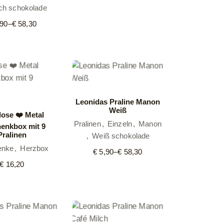
€ 5,90
lch schokolade
bis
€ 58,30
90
–
€
58,30
Preisspanne:
€ 5,90
bis
€ 58,30
Leonidas Praline Manon
Weiß
ose ❤️ Metal
Pralinen
Einzeln
Manon
enkbox mit 9
Pralinen
Weiß schokolade
enke
Herzbox
€
5,90
–
€
58,30
Preisspanne:
€ 5,90
€
16,20
bis
€ 58,30