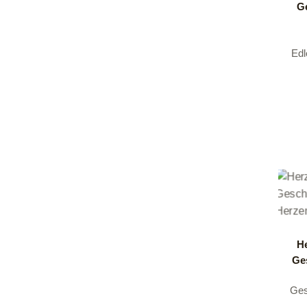
G
Ed
He
Ge
Ge