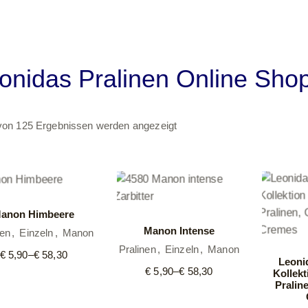
Pralinen
Manon
onidas Pralinen Online Shop
Süßwaren
Schokola
von 125 Ergebnissen werden angezeigt
Tafel
Kundenge
anon Himbeere
Manon Intense
nen
Einzeln
Manon
Pralinen
Einzeln
Manon
€
5,90
–
€
58,30
Preisspanne:
Leoni
€ 5,90
€
5,90
–
€
58,30
Kollekt
Preisspanne:
bis
Pralin
€ 5,90
€ 58,30
bis
€ 58,30