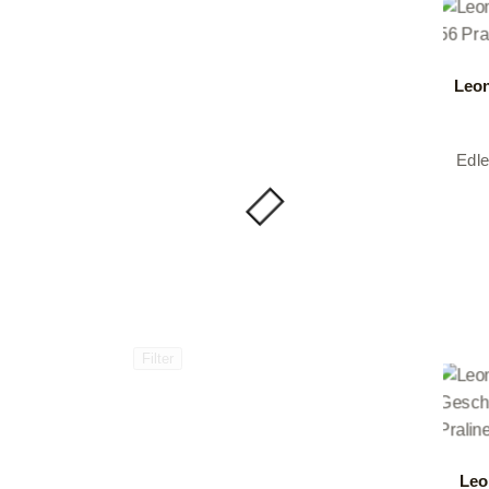
Leon
Edl
Filter
Leo