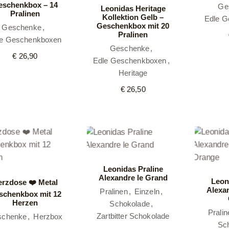
eschenkbox – 14
Ge
Leonidas Heritage
Pralinen
Kollektion Gelb –
Edle G
Geschenkbox mit 20
Geschenke
Pralinen
le Geschenkboxen
Geschenke
€
26,90
Edle Geschenkboxen
Heritage
€
26,50
Leonidas Praline
Alexandre le Grand
Leon
rzdose ❤️ Metal
Alexa
Pralinen
Einzeln
schenkbox mit 12
Herzen
Schokolade
Pralin
Zartbitter Schokolade
schenke
Herzbox
Sc