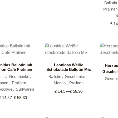
Ballotin
Pralinen
S
€
14
nidas Ballotin mit
Leonidas Weiße
Herzbo
on Café Pralinen
Schokolade Ballotin Mix
Geschen
otin
Geschenke
Ballotin
Geschenke
Gesch
anon
Pralinen
Manon
Pralinen
okolade
Süßwaren
€
14,57
–
€
58,30
Preisspanne:
€ 14,57
€
14,57
–
€
58,30
Preisspanne:
bis
€ 14,57
€ 58,30
bis
€ 58,30