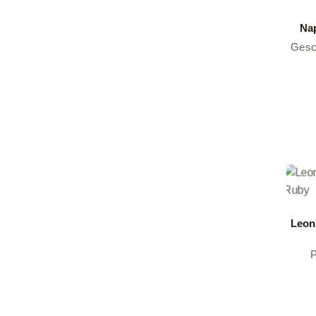
Nap
Gesc
Leon
P