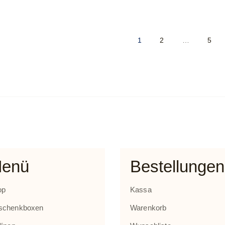
bis
€ 58,30
1
2
…
5
enü
Bestellungen
op
Kassa
schenkboxen
Warenkorb