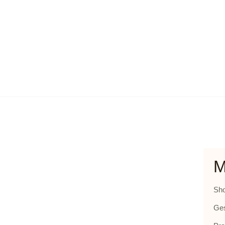
M
Sh
Ge