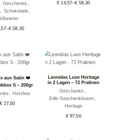
€
14,57
–
€
58,30
Geschenke
Preisspanne:
€ 14,57
Schokolade
bis
üßwaren
€ 58,30
,57
–
€
58,30
Preisspanne:
€ 14,57
bis
€ 58,30
Leonidas Luxe Heritage
x aus Satin ❤️
in 2 Lagen – 72 Pralinen
kbox S – 200gr
Geschenke
enke
Herzbox
Edle Geschenkboxen
€
27,50
Heritage
€
97,50