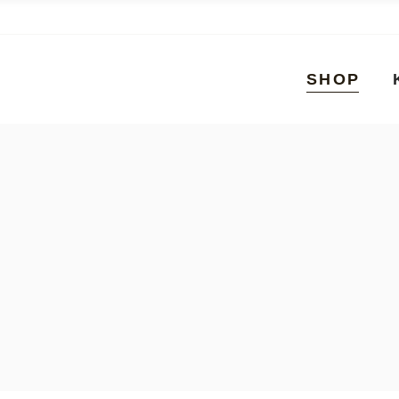
SHOP
Ballotin Be
Mischung
Individuell
Geschenk
Heritage K