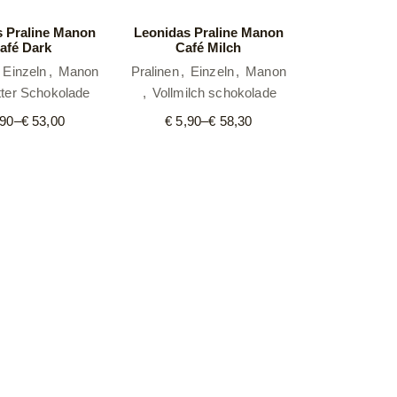
s Praline Manon
Leonidas Praline Manon
afé Dark
Café Milch
Einzeln
Manon
Pralinen
Einzeln
Manon
tter Schokolade
Vollmilch schokolade
90
–
€
53,00
€
5,90
–
€
58,30
Preisspanne:
Preisspanne:
€ 5,90
€ 5,90
bis
bis
€ 53,00
€ 58,30