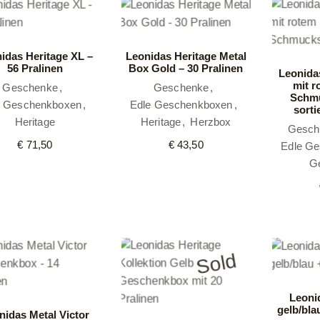
idas Heritage XL –
Leonidas Heritage Metal
56 Pralinen
Box Gold – 30 Pralinen
Leonida
mit r
Geschenke
Geschenke
Schmu
e Geschenkboxen
Edle Geschenkboxen
sorti
Heritage
Heritage
Herzbox
Gesche
€
71,50
€
43,50
Edle G
G
Sold
Leoni
gelb/bla
nidas Metal Victor