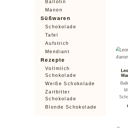
Ballotin
Manon
Süßwaren
Schokolade
Tafel
Aufstrich
Mendiant
Rezepte
Vollmilch
Leo
Schokolade
Man
Ball
Weiße Schokolade
M
Zartbitter
Sch
Schokolade
Blonde Schokolade