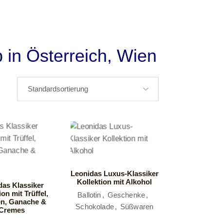
Schokolade
Tafel
 in Österreich, Wien
Kundengeschenke
de
schenke
Leonidas Luxus-Klassiker
Kollektion mit Alkohol
das Klassiker
ion mit Trüffel,
Ballotin
Geschenke
en, Ganache &
Schokolade
Süßwaren
Cremes