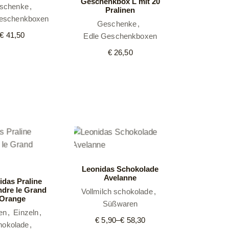
Geschenkbox L mit 20
schenke
Pralinen
eschenkboxen
Geschenke
€
41,50
Edle Geschenkboxen
€
26,50
Leonidas Schokolade
Avelanne
idas Praline
ndre le Grand
Vollmilch schokolade
Orange
Süßwaren
en
Einzeln
€
5,90
–
€
58,30
Preisspanne:
hokolade