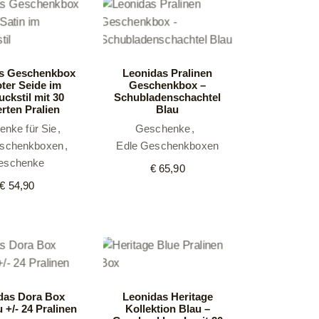
s Geschenkbox
Leonidas Pralinen
oter Seide im
Geschenkbox –
ckstil mit 30
Schubladenschachtel
erten Pralien
Blau
nke für Sie
Geschenke
eschenkboxen
Edle Geschenkboxen
eschenke
€
65,90
€
54,90
das Dora Box
Leonidas Heritage
u +/- 24 Pralinen
Kollektion Blau –