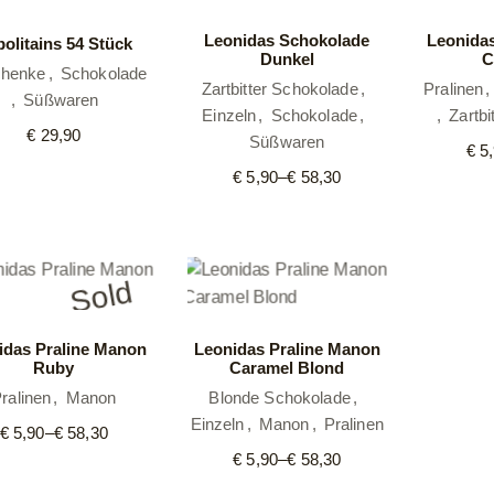
Leonidas Schokolade
Leonida
olitains 54 Stück
Dunkel
C
henke
Schokolade
Zartbitter Schokolade
Pralinen
Süßwaren
Einzeln
Schokolade
Zartbi
€
29,90
Süßwaren
€
5,
€
5,90
–
€
58,30
Preisspanne:
€ 5,90
bis
€ 58,30
Sold
idas Praline Manon
Leonidas Praline Manon
Ruby
Caramel Blond
ralinen
Manon
Blonde Schokolade
Einzeln
Manon
Pralinen
€
5,90
–
€
58,30
Preisspanne:
€ 5,90
€
5,90
–
€
58,30
Preisspanne:
bis
€ 5,90
€ 58,30