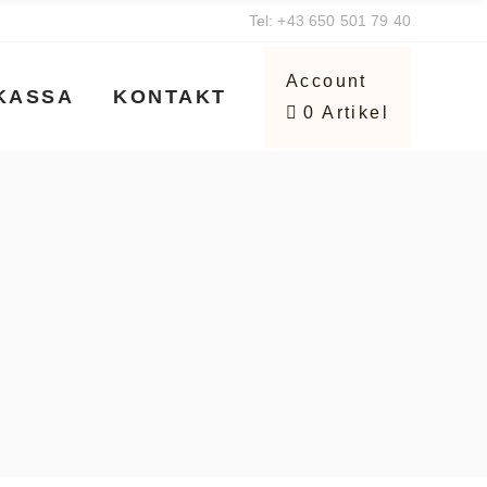
Tel:
+43 650 501 79 40
Ballotin Bestseller
Warenkorb
Account
KASSA
KONTAKT
0 Artikel
Mischungen
Kundenkonto
Individuelle Box erstellen
stseller
Warenkorb
Geschenkboxen
en
Kundenkonto
Heritage Kollektion
e Box erstellen
Pralinen
boxen
Manon
ollektion
Süßwaren