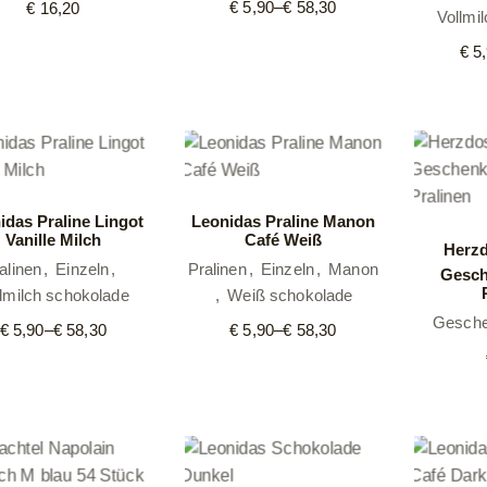
€
5,90
–
€
58,30
€
16,20
Preisspanne:
Vollmi
€ 5,90
bis
€
5,
€ 58,30
idas Praline Lingot
Leonidas Praline Manon
Vanille Milch
Café Weiß
Herzd
alinen
Einzeln
Pralinen
Einzeln
Manon
Gesch
lmilch schokolade
Weiß schokolade
Gesch
€
5,90
–
€
58,30
€
5,90
–
€
58,30
Preisspanne:
Preisspanne:
€ 5,90
€ 5,90
bis
bis
€ 58,30
€ 58,30