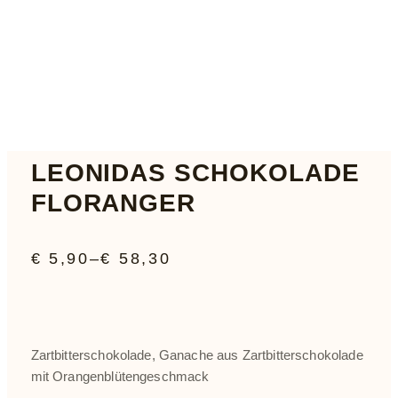
LEONIDAS SCHOKOLADE
FLORANGER
€
5,90
–
€
58,30
PREISSPANNE:
€ 5,90
BIS
€ 58,30
Zartbitterschokolade, Ganache aus Zartbitterschokolade
mit Orangenblütengeschmack