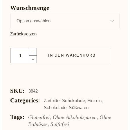
Wunschmenge
Zurücksetzen
Leonidas Schokolade Floranger quantity
IN DEN WARENKORB
SKU:
3842
Categories:
Zartbitter Schokolade
,
Einzeln
,
Schokolade
,
Süßwaren
Tags:
Glutenfrei
,
Ohne Alkoholspuren
,
Ohne
Erdnüsse
,
Sulfitfrei