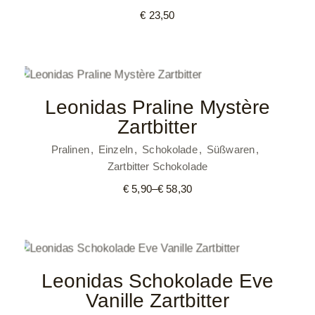
€
23,50
Leonidas Praline Mystère
Zartbitter
Pralinen
Einzeln
Schokolade
Süßwaren
Zartbitter Schokolade
€
5,90
–
€
58,30
Preisspanne:
€ 5,90
bis
€ 58,30
Leonidas Schokolade Eve
Vanille Zartbitter