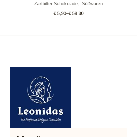
Zartbitter Schokolade
Süßwaren
€
5,90
–
€
58,30
Preisspanne:
€ 5,90
bis
€ 58,30