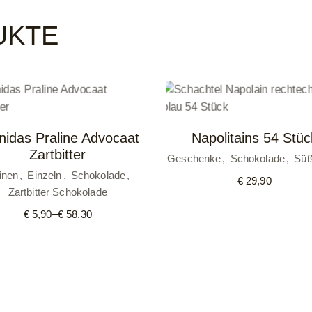
UKTE
nidas Praline Advocaat
Napolitains 54 Stüc
Zartbitter
Geschenke
Schokolade
Süß
inen
Einzeln
Schokolade
€
29,90
Zartbitter Schokolade
€
5,90
–
€
58,30
Preisspanne:
€ 5,90
bis
€ 58,30