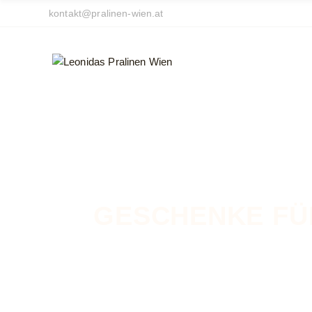
Skip
kontakt@pralinen-wien.at
to
the
content
GESCHENKE FÜ