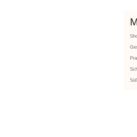
M
Sh
Ge
Pra
Sc
Sü