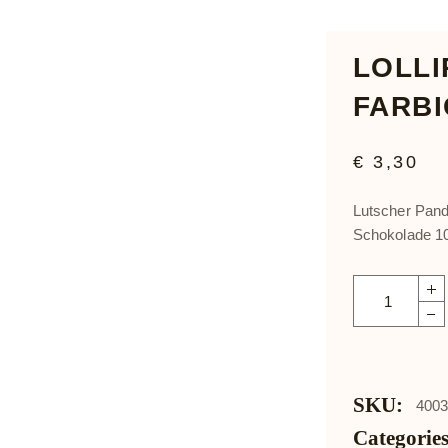
Pralinen
LOLLI
Manon
FARBI
Süßwaren
€
3,30
Schokola
Lutscher Pand
Schokolade 1
Tafel
Lollipop Panda
Kundenge
SKU:
400
Categories