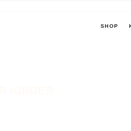
SHOP
Ballotin Be
Mischung
R KINDER
Individuell
Geschenk
Heritage K