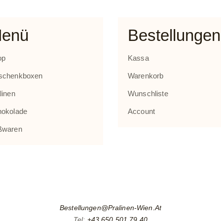
enü
Bestellungen
op
Kassa
schenkboxen
Warenkorb
linen
Wunschliste
hokolade
Account
ßwaren
Bestellungen@pralinen-Wien.at
Tel:
+43 650 501 79 40