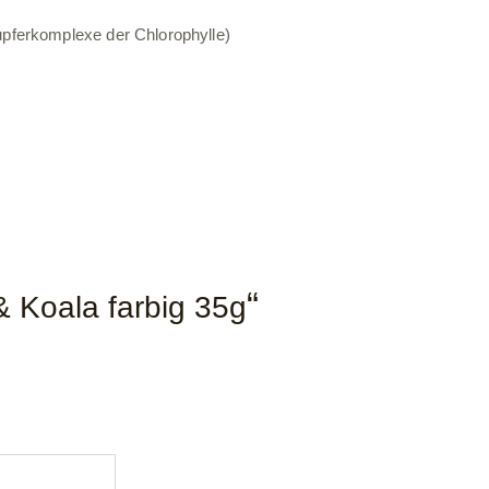
Kupferkomplexe der Chlorophylle)
“
& Koala farbig 35g