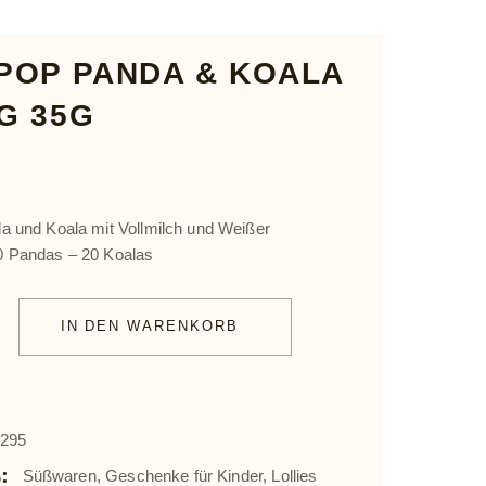
Schokolade
POP PANDA & KOALA
Tafel
G 35G
Kundengeschenke
de
a und Koala mit Vollmilch und Weißer
0 Pandas – 20 Koalas
 & Koala farbig 35g quantity
schenke
IN DEN WARENKORB
3295
:
Süßwaren
,
Geschenke für Kinder
,
Lollies