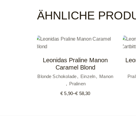
ÄHNLICHE PROD
Leonidas Praline Manon
Leo
Caramel Blond
Blonde Schokolade
Einzeln
Manon
Pral
Pralinen
€
5,90
–
€
58,30
Preisspanne:
€ 5,90
bis
€ 58,30