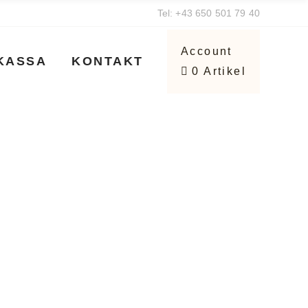
Tel:
+43 650 501 79 40
Ballotin Bestseller
Warenkorb
Account
KASSA
KONTAKT
0 Artikel
Mischungen
Kundenkonto
Individuelle Box erstellen
stseller
Warenkorb
Geschenkboxen
en
Kundenkonto
Heritage Kollektion
e Box erstellen
Pralinen
boxen
Manon
ollektion
Süßwaren