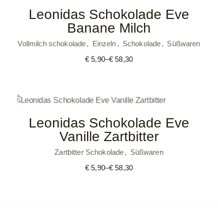
Leonidas Schokolade Eve
Banane Milch
Vollmilch schokolade
Einzeln
Schokolade
Süßwaren
€
5,90
–
€
58,30
Preisspanne:
€ 5,90
bis
€ 58,30
Leonidas Schokolade Eve
Vanille Zartbitter
Zartbitter Schokolade
Süßwaren
€
5,90
–
€
58,30
Preisspanne:
€ 5,90
bis
€ 58,30