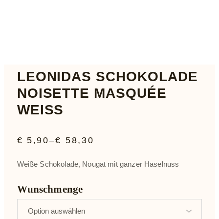
LEONIDAS SCHOKOLADE
NOISETTE MASQUÉE
WEISS
€
5,90
–
€
58,30
PREISSPANNE:
€ 5,90
BIS
Weiße Schokolade, Nougat mit ganzer Haselnuss
€ 58,30
Wunschmenge