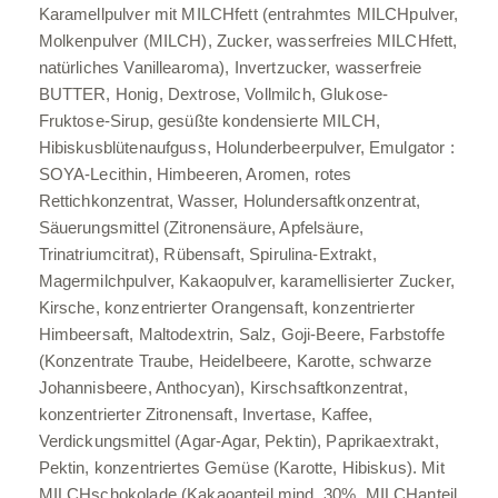
Karamellpulver mit MILCHfett (entrahmtes MILCHpulver,
Molkenpulver (MILCH), Zucker, wasserfreies MILCHfett,
natürliches Vanillearoma), Invertzucker, wasserfreie
BUTTER, Honig, Dextrose, Vollmilch, Glukose-
Fruktose-Sirup, gesüßte kondensierte MILCH,
Hibiskusblütenaufguss, Holunderbeerpulver, Emulgator :
SOYA-Lecithin, Himbeeren, Aromen, rotes
Rettichkonzentrat, Wasser, Holundersaftkonzentrat,
Säuerungsmittel (Zitronensäure, Apfelsäure,
Trinatriumcitrat), Rübensaft, Spirulina-Extrakt,
Magermilchpulver, Kakaopulver, karamellisierter Zucker,
Kirsche, konzentrierter Orangensaft, konzentrierter
Himbeersaft, Maltodextrin, Salz, Goji-Beere, Farbstoffe
(Konzentrate Traube, Heidelbeere, Karotte, schwarze
Johannisbeere, Anthocyan), Kirschsaftkonzentrat,
konzentrierter Zitronensaft, Invertase, Kaffee,
Verdickungsmittel (Agar-Agar, Pektin), Paprikaextrakt,
Pektin, konzentriertes Gemüse (Karotte, Hibiskus). Mit
MILCHschokolade (Kakaoanteil mind. 30%, MILCHanteil